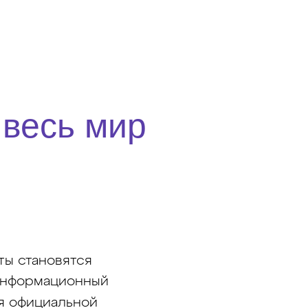
 весь мир
ты становятся
 информационный
я официальной